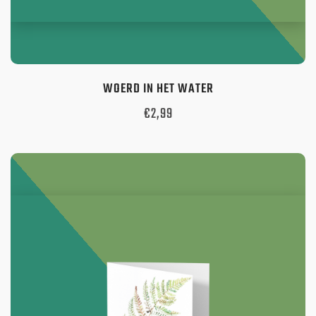
WOERD IN HET WATER
Oorspronkelijke
Huidige
€
2,99
prijs
prijs
was:
is:
€3,62.
€2,99.