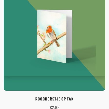
ROODBORSTJE OP TAK
Oorspronkelijke
Huidige
€
2,99