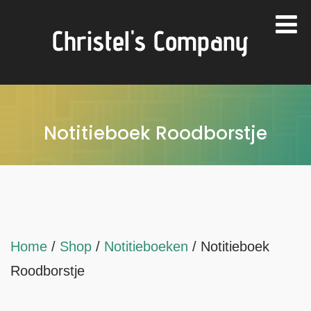
Christel's Company
Notitieboek Roodborstje
Home
/
Shop
/
Notitieboeken
/ Notitieboek
Roodborstje