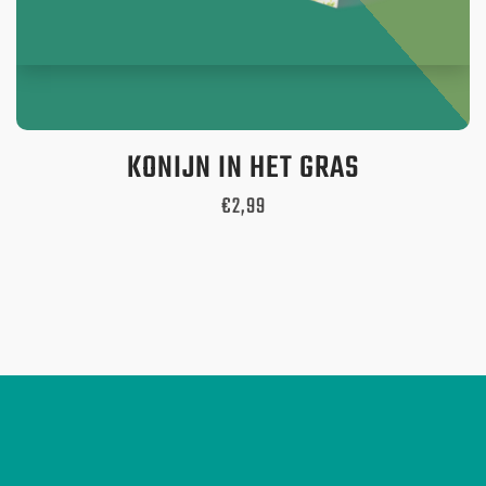
KONIJN IN HET GRAS
Oorspronkelijke
Huidige
€
2,99
prijs
prijs
was:
is:
€3,62.
€2,99.